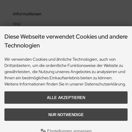
Informationen
FAQ
Lieferung & Versandkosten
Diese Webseite verwendet Cookies und andere
Zahlung & Zahlungsmöglichkeiten
Technologien
Paketverfolgung
Ansprechpartner
Wir verwenden Cookies und ähnliche Technologien, auch von
Drittanbietern, um die ordentliche Funktionsweise der Website zu
gewährleisten, die Nutzung unseres Angebotes zu analysieren und
Zahlungsmethoden
Ihnen ein bestmögliches Einkaufserlebnis bieten zu können.
Weitere Informationen finden Sie in unserer Datenschutzerklärung.
ALLE AKZEPTIEREN
NUR NOTWENDIGE
Alle Preise inkl. gesetzl. MwSt. zzgl.
Versandkosten
. Die durchgestrichenen Preise
entsprechen dem bisherigen Preis bei wild-schinken.de.
Einstellungen anpassen
wild-schinken.de © 2026 | Template © 2009-2026 by modified eCommerce