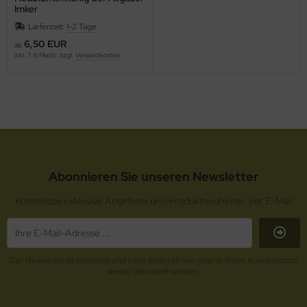
Imker
Lieferzeit:
1-2 Tage
6,50 EUR
ab
inkl. 7 % MwSt. zzgl.
Versandkosten
Abonnieren Sie unseren Newsletter
Kostenlose exklusive Angebote und Produktneuheiten per E-Mail
Der Newsletter ist kostenlos und kann jederzeit hier oder in Ihrem Kundenkonto
wieder abbestellt werden.