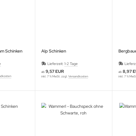
mm Schinken
Alp Schinken
Bergbaue
e
Lieferzeit:
1-2 Tage
Lieferz
9,57 EUR
8,97 
ab
ab
ndkosten
inkl. 7 % MwSt. zzgl.
Versandkosten
inkl. 7 % MwS