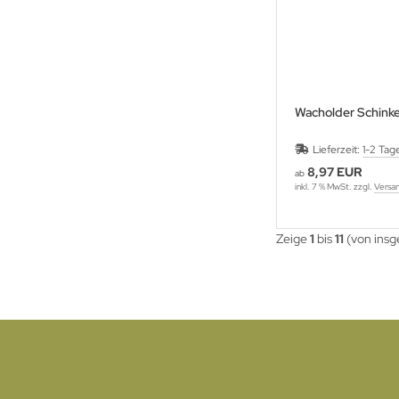
Wacholder Schink
Lieferzeit:
1-2 Tag
8,97 EUR
ab
inkl. 7 % MwSt. zzgl.
Versa
Zeige
1
bis
11
(von ins