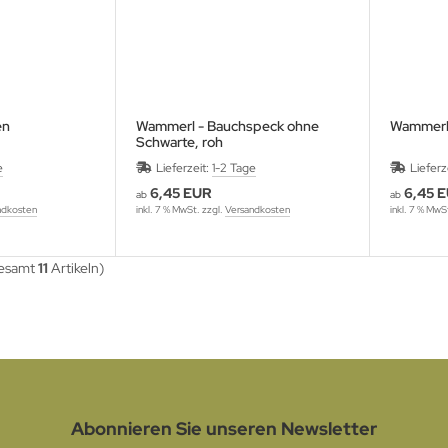
en
Wammerl - Bauchspeck ohne
Wammerl 
Schwarte, roh
e
Lieferzeit:
1-2 Tage
Lieferz
6,45 EUR
6,45 
ab
ab
ndkosten
inkl. 7 % MwSt. zzgl.
Versandkosten
inkl. 7 % MwS
gesamt
11
Artikeln)
Abonnieren Sie unseren Newsletter