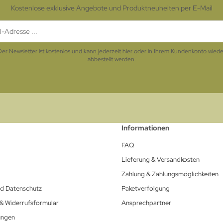
Kostenlose exklusive Angebote und Produktneuheiten per E-Mail
Der Newsletter ist kostenlos und kann jederzeit hier oder in Ihrem Kundenkonto wiede
abbestellt werden.
Informationen
FAQ
Lieferung & Versandkosten
Zahlung & Zahlungsmöglichkeiten
nd Datenschutz
Paketverfolgung
 & Widerrufsformular
Ansprechpartner
ungen