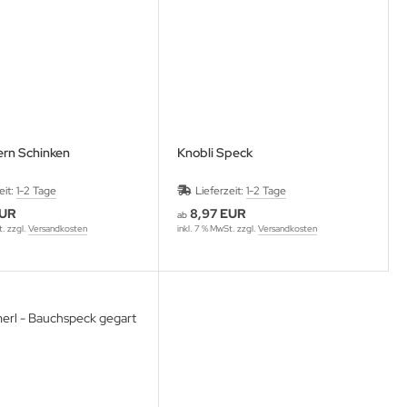
rn Schinken
Knobli Speck
eit:
1-2 Tage
Lieferzeit:
1-2 Tage
EUR
8,97 EUR
ab
t. zzgl.
Versandkosten
inkl. 7 % MwSt. zzgl.
Versandkosten