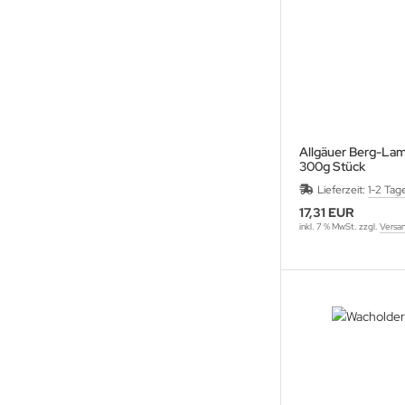
Allgäuer Berg-La
300g Stück
Lieferzeit:
1-2 Tag
17,31 EUR
inkl. 7 % MwSt. zzgl.
Versa