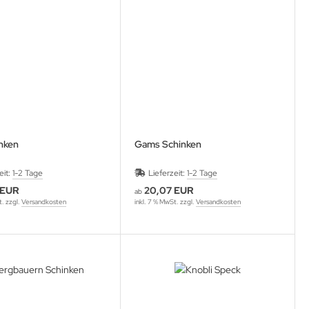
nken
Gams Schinken
eit:
1-2 Tage
Lieferzeit:
1-2 Tage
 EUR
20,07 EUR
ab
t. zzgl.
Versandkosten
inkl. 7 % MwSt. zzgl.
Versandkosten