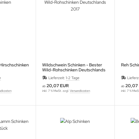
Hirschschinken
Wildschwein Schinken - Bester
Reh Schi
Wild-Rohschinken Deutschlands
2017
e
Lieferzeit:
1-2 Tage
Lieferz
20,07 EUR
20,07
ab
ab
ndkosten
inkl. 7 % MwSt. zzgl.
Versandkosten
inkl. 7 % MwS