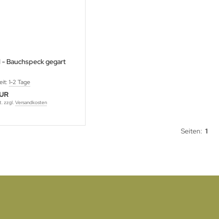
- Bauchspeck gegart
eit:
1-2 Tage
EUR
t. zzgl.
Versandkosten
Seiten:
1