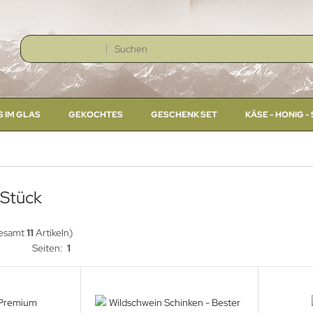
S IM GLAS
GEKOCHTES
GESCHENK SET
KÄSE - HONIG 
 Stück
gesamt
11
Artikeln)
Seiten:
1