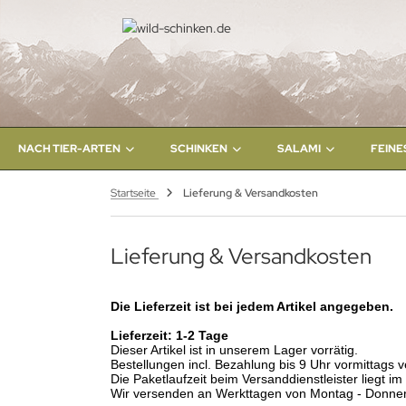
ALLES ANZEIGEN AUS NACH TIER-ARTEN
ALLES ANZEIGEN AUS SCHINKEN
ALLES ANZEIGEN AUS SALAMI
ALLES ANZEIGEN AUS KÄSE - HONIG - SCHNAPS
rsch
hinken am Stück
lami am Stück
erallgäuer Bergkäse
NACH TIER-ARTEN
SCHINKEN
SALAMI
FEINE
ldschwein
hinken geschnitten
lami geschnitten
lgäuer Honig
Startseite
Lieferung & Versandkosten
h
lgäuer Schnaps
Lieferung & Versandkosten
ms
rg-Lamm
Die Lieferzeit ist bei jedem Artikel angegeben.
Lieferzeit: 1-2 Tage
ide-Rind
Dieser Artikel ist in unserem Lager vorrätig.
Bestellungen incl. Bezahlung bis 9 Uhr vormittags
Die Paketlaufzeit beim Versanddienstleister liegt im 
nd-Schwein
Wir versenden an Werkttagen von Montag - Donnersta