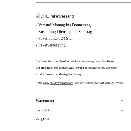
- Versand Montag bis Donnerstag
- Zustellung Dienstag bis Samstag
- Paketlaufzeit 24 Std.
- Paketverfolgung
Ein Paket ist in der Regel am nächsten Arbeitstag beim Empfänger.
Um eine möglichst zeitnahe Auslieferung zu gewährleisten, versenden
wir die Pakete von Montag bis Freitag.
Unter
www.
dhl.de
/trackandtrace
kann der Sendungsverlauf verfolgt werden.
-
Warenwert
-
bis 150 €
-
ab
150 €