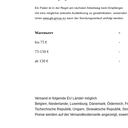
Ein Paket ist in der Regel am nächsten Arbeitstag beim Empfänger.
Um eine möglichst zeitnahe Auslieferung zu gewährleisten, versenden
Unter
www.gls-group.eu
kann der Sendungsverlauf verfolgt werden.
-
Warenwert
-
bis 75 €
75-150 €
-
-
ab 150 €
Versand in folgende EU Länder möglich:
Belgien, Niederlande, Luxemburg, Dänemark, Österreich, Fran
Tschechische Republik, Ungarn, Slowakische Republik, Slow
Preise werden auf der Versandkostenseite angezeigt, sow