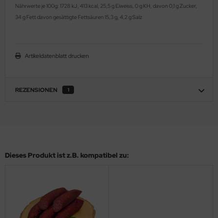
Nährwerte je 100g: 1728 kJ, 413 kcal, 25,5 g Eiweiss, 0 g KH, davon 0,1 g Zucker,
34 g Fett davon gesättigte Fettsäuren 15,3 g, 4,2 g Salz
Artikeldatenblatt drucken
REZENSIONEN
1
Dieses Produkt ist z.B. kompatibel zu: