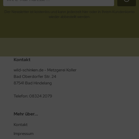
Der Newsletter ist kostenlos und kann jederzeit hier oder in Ihrem Kundenkonto
wieder abbestellt werden.
Kontakt
wild-schinken.de - Metzgerei Koller
Bad Oberdorfer Str. 24
87541 Bad Hindelang
Telefon: 08324 2079
Mehr über...
Kontakt
Impressum