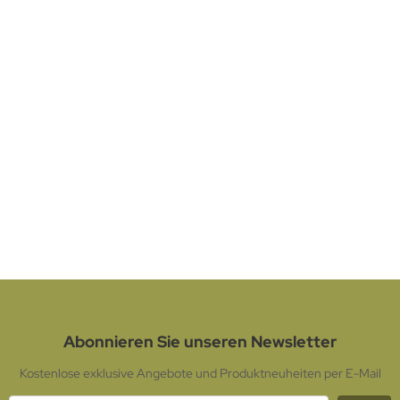
Kalbsleberwurst im Gläschen
Lieferzeit:
1-2 Tage
3,99 EUR
inkl. 7 % MwSt. zzgl.
Versandkosten
Abonnieren Sie unseren Newsletter
Kostenlose exklusive Angebote und Produktneuheiten per E-Mail