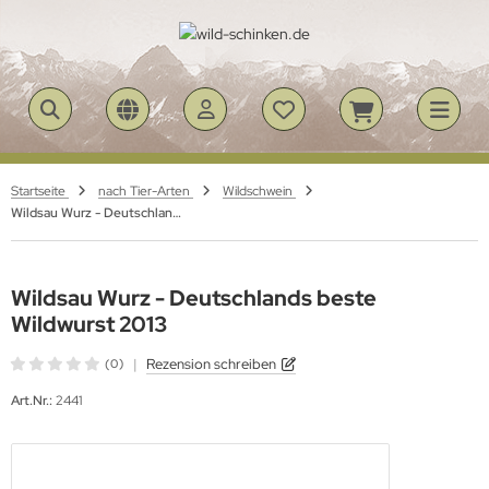
ALLES ANZEIGEN AUS SCHINKEN
ALLES ANZEIGEN AUS SALAMI
ALLES ANZEIGEN AUS KÄSE - HONIG - SCHNAPS
hinken am Stück
lami am Stück
erallgäuer Bergkäse
Startseite
nach Tier-Arten
Wildschwein
Wildsau Wurz - Deutschlands beste Wildwurst 2013
hinken geschnitten
lami geschnitten
lgäuer Honig
lgäuer Schnaps
Wildsau Wurz - Deutschlands beste
Wildwurst 2013
|
Rezension schreiben
(0)
Art.Nr.:
2441