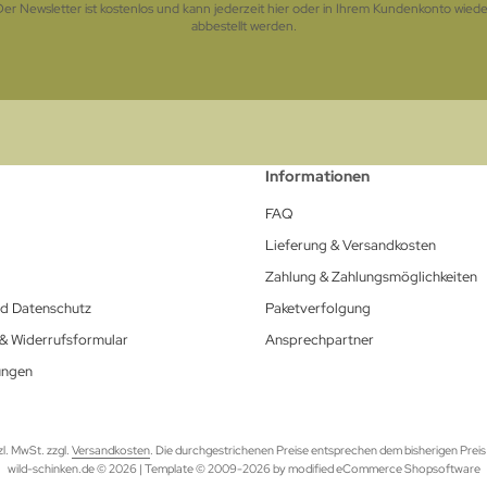
Der Newsletter ist kostenlos und kann jederzeit hier oder in Ihrem Kundenkonto wiede
abbestellt werden.
Informationen
FAQ
Lieferung & Versandkosten
Zahlung & Zahlungsmöglichkeiten
nd Datenschutz
Paketverfolgung
 & Widerrufsformular
Ansprechpartner
ungen
tzl. MwSt. zzgl.
Versandkosten
. Die durchgestrichenen Preise entsprechen dem bisherigen Preis 
wild-schinken.de © 2026 | Template © 2009-2026 by modified eCommerce Shopsoftware