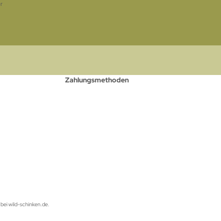
r
Zahlungsmethoden
bei wild-schinken.de.