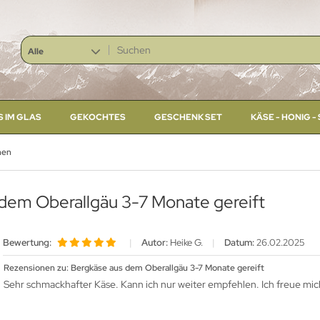
Alle
S IM GLAS
GEKOCHTES
GESCHENK SET
KÄSE - HONIG 
nen
 dem Oberallgäu 3-7 Monate gereift
Bewertung:
|
Autor:
Heike G.
|
Datum:
26.02.2025
Rezensionen zu: Bergkäse aus dem Oberallgäu 3-7 Monate gereift
Sehr schmackhafter Käse. Kann ich nur weiter empfehlen. Ich freue mic