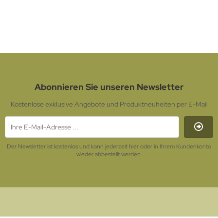
inkl. 7 % MwSt. zzgl.
Versandkosten
Abonnieren Sie unseren Newsletter
Kostenlose exklusive Angebote und Produktneuheiten per E-Mail
Der Newsletter ist kostenlos und kann jederzeit hier oder in Ihrem Kundenkonto
wieder abbestellt werden.